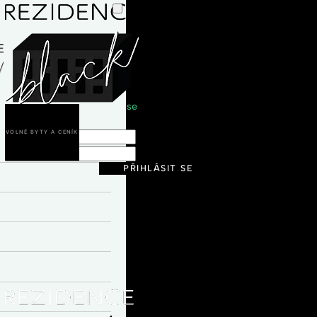
Přihlášení
not_account
zaregistrujte se
.
VOLNÉ BYTY A CENÍK
E-mail
Heslo
PŘIHLÁSIT SE
nastavit nové heslo
Přihlásit
Přihlásit
login_with_seznam