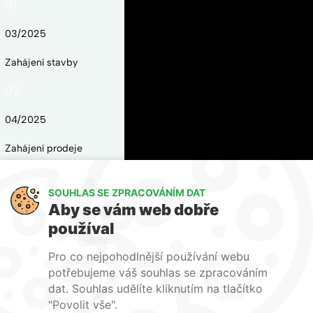
01
03/2025
Zahájení stavby
02
04/2025
Zahájení prodeje
03
SOUHLAS SE ZPRACOVÁNÍM DAT
06/2026
Aby se vám web dobře
používal
Dokončení stavby
Pro co nejpohodlnější používání webu
04
potřebujeme váš souhlas se zpracováním
dat. Souhlas udělíte kliknutím na tlačítko
09/2026
"Povolit vše".