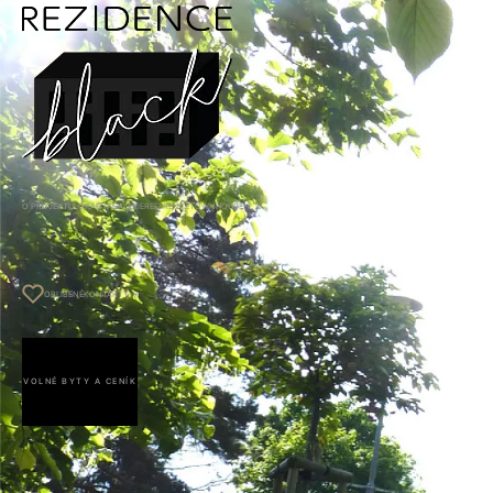
O PROJEKTU
LOKALITA
GALERIE
REFERENCE
TOWNHOUSE
OBLÍBENÉ
KONTAKTY
VOLNÉ BYTY A CENÍK