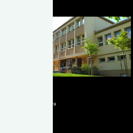
read_article
30
march
Školy a vzdělání
Základní škola Kneslova
read_article
30
march