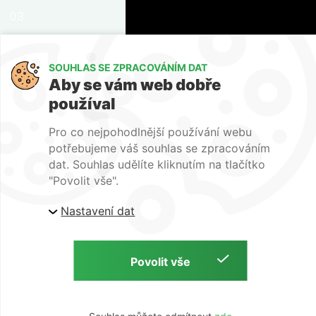
03
06/2026
SOUHLAS SE ZPRACOVÁNÍM DAT
Dokončení stavby
Aby se vám web dobře
používal
04
Pro co nejpohodlnější používání webu
09/2026
potřebujeme váš souhlas se zpracováním
Kolaudace a předání
dat. Souhlas udělíte kliknutím na tlačítko
"Povolit vše".
Nastavení dat
Ochrana osobních údajů
Copyright © 2026 Rezidence Black | by