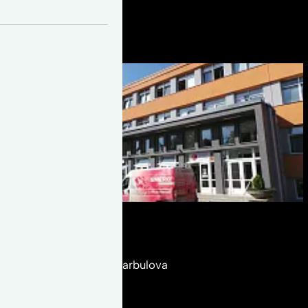
authors_blog
30
march
Školy a vzdělání
Střední škola Brno, Charbulova