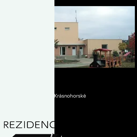
Školy a vzdělání
Mateřská škola Elišky Krásnohorské
read_article
500