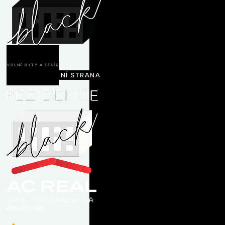
500 Interní chyba serveru
Omlouváme se! Na serveru došlo k vnitřní chybě a Váš
požadavek nemohl být dokončen. Prosím opakujte akci znovu
později.
VOLNÉ BYTY A CENÍK
HLAVNÍ STRANA
developer