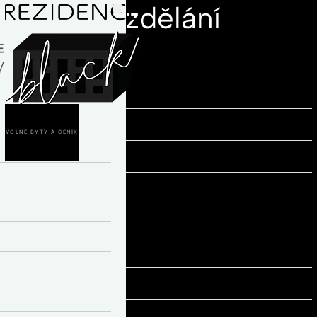
Školy a vzdělání
blog
Školy a vzdělání
Kategorie blogu
Obchody a služby
VOLNÉ BYTY A CENÍK
Školy a vzdělání
Restaurace a kavárny
Sport a volný čas
Zdravotní péče
Kulturní zařízení
Doprava