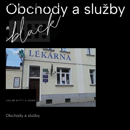
Obchody a služby
blog
Obchody a služby
30
march
O PROJEKTU
LOKALITA
GALERIE
REFERENCE
TOWNHOUSE
OBLÍBENÉ
KONTAKTY
VOLNÉ BYTY A CENÍK
Obchody a služby