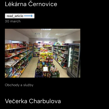
Lékárna Černovice
read_article
30
march
Obchody a služby
Večerka Charbulova