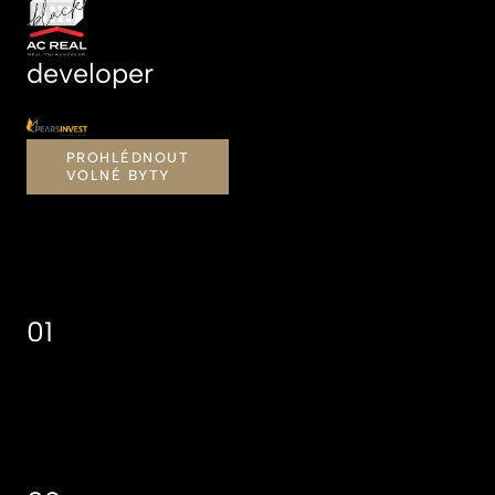
developer
PROHLÉDNOUT
VOLNÉ BYTY
01
03/2025
Zahájení
stavby