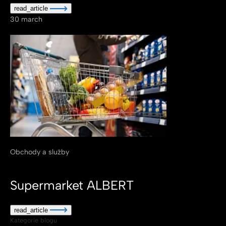
read_article
30
march
Obchody a služby
Supermarket ALBERT
read_article
Kategorie blogu