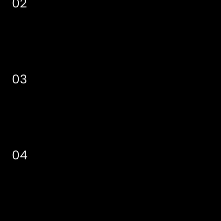
02
04/2025
Zahájení
prodeje
03
06/2026
Dokončení
stavby
04
09/2026
Kolaudace
a
předání